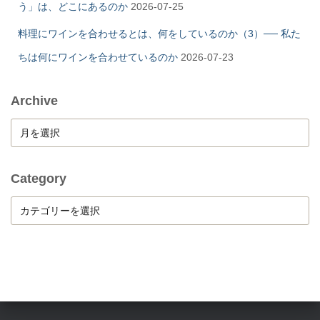
う」は、どこにあるのか
2026-07-25
料理にワインを合わせるとは、何をしているのか（3）── 私た
ちは何にワインを合わせているのか
2026-07-23
Archive
A
r
c
h
Category
i
C
v
a
e
t
e
g
o
r
y