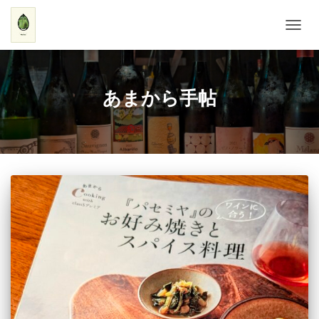
ナ
ビ
ゲ
ー
シ
あまから手帖
ョ
ン
を
切
り
替
え