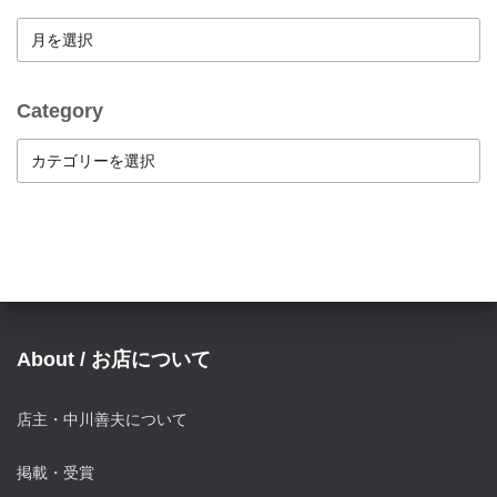
A
r
c
h
Category
i
C
v
a
e
t
e
g
o
r
y
About / お店について
店主・中川善夫について
掲載・受賞