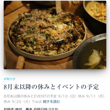
お知らせ
8月末以降の休みとイベントの予定
8月末以降の休みとEVENTの予定 9/10（日）休み 9/11（月）
休み 9/26（火）Tredi
続きを読む
投稿者:
中川 善夫
投稿日時:
9年
前