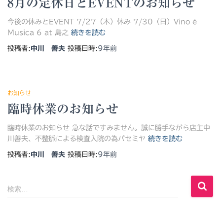
8月の定休日とEVENTのお知らせ
今後の休みとEVENT 7/27（木）休み 7/30（日）Vino è
Musica 6 at 島之
続きを読む
投稿者:
中川 善夫
投稿日時:
9年
前
お知らせ
臨時休業のお知らせ
臨時休業のお知らせ 急な話ですみません。誠に勝手ながら店主中
川善夫、不整脈による検査入院の為パセミヤ
続きを読む
投稿者:
中川 善夫
投稿日時:
9年
前
検
検索…
索
: