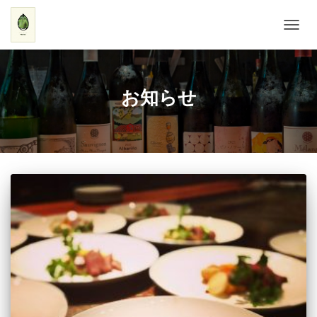
ナ
ビ
ゲ
ー
シ
お知らせ
ョ
ン
を
切
り
替
え