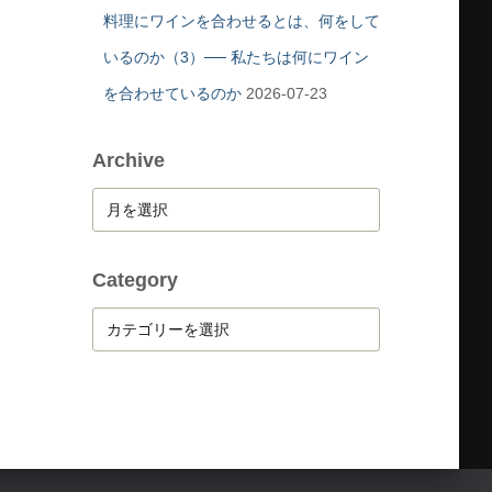
料理にワインを合わせるとは、何をして
いるのか（3）── 私たちは何にワイン
を合わせているのか
2026-07-23
Archive
A
r
c
h
Category
i
C
v
a
e
t
e
g
o
r
y