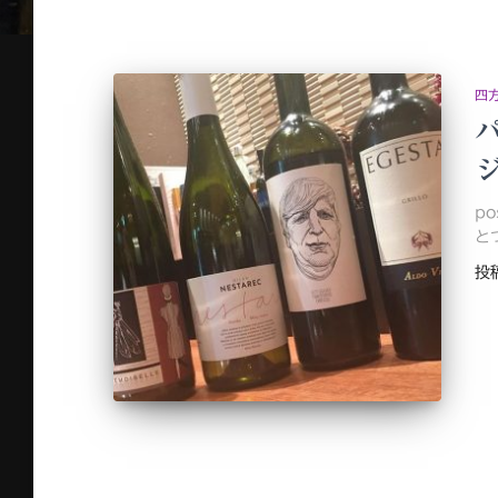
四
パ
p
と
投