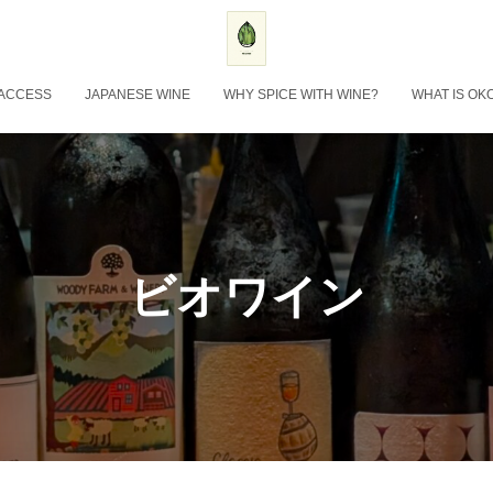
ACCESS
JAPANESE WINE
WHY SPICE WITH WINE?
WHAT IS OK
ビオワイン