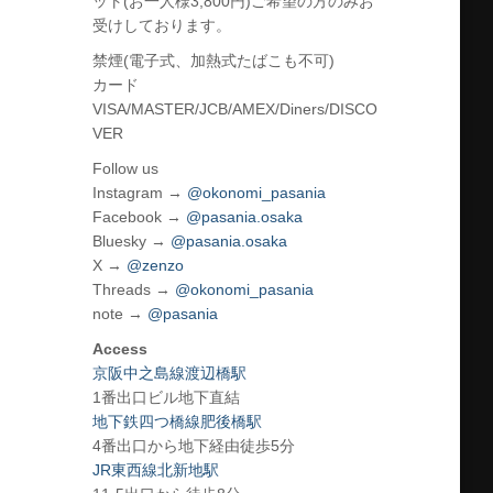
ット(お一人様3,800円)ご希望の方のみお
受けしております。
禁煙(電子式、加熱式たばこも不可)
カード
VISA/MASTER/JCB/AMEX/Diners/DISCO
VER
Follow us
Instagram →
@okonomi_pasania
Facebook →
@pasania.osaka
Bluesky →
@pasania.osaka
X →
@zenzo
Threads →
@okonomi_pasania
note →
@pasania
Access
京阪中之島線渡辺橋駅
1番出口ビル地下直結
地下鉄四つ橋線肥後橋駅
4番出口から地下経由徒歩5分
JR東西線北新地駅