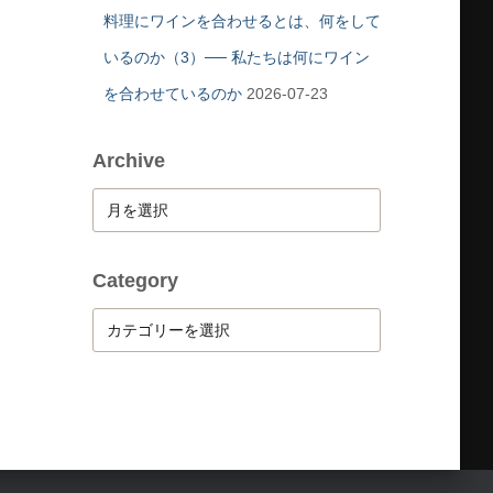
料理にワインを合わせるとは、何をして
いるのか（3）── 私たちは何にワイン
を合わせているのか
2026-07-23
Archive
A
r
c
h
Category
i
C
v
a
e
t
e
g
o
r
y