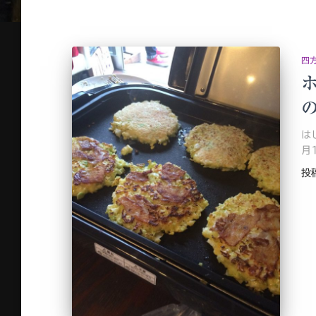
四
は
月
投