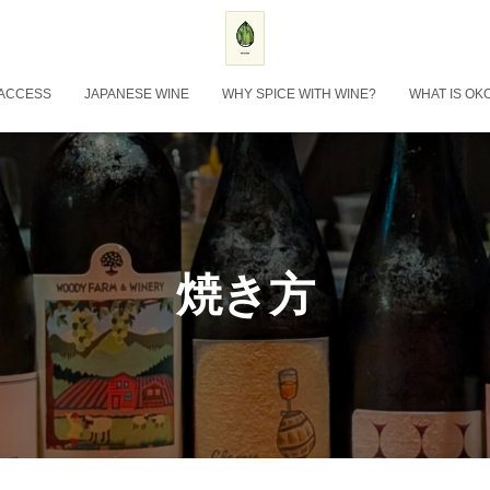
ACCESS
JAPANESE WINE
WHY SPICE WITH WINE?
WHAT IS OK
焼き方