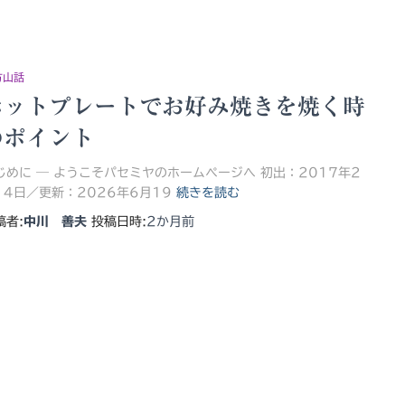
方山話
ホットプレートでお好み焼きを焼く時
のポイント
じめに ― ようこそパセミヤのホームページへ 初出：2017年2
14日／更新：2026年6月19
続きを読む
稿者:
中川 善夫
投稿日時:
2か月
前