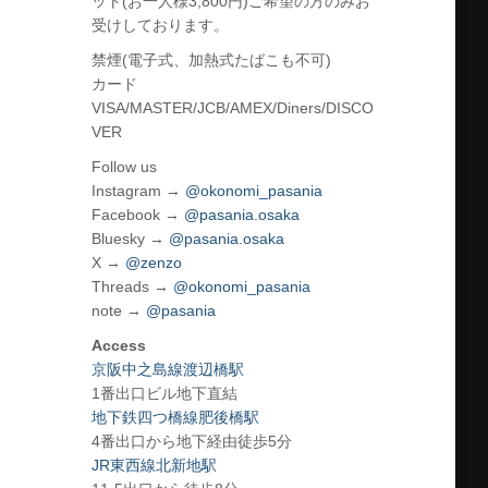
ット(お一人様3,800円)ご希望の方のみお
受けしております。
禁煙(電子式、加熱式たばこも不可)
カード
VISA/MASTER/JCB/AMEX/Diners/DISCO
VER
Follow us
Instagram →
@okonomi_pasania
Facebook →
@pasania.osaka
Bluesky →
@pasania.osaka
X →
@zenzo
Threads →
@okonomi_pasania
note →
@pasania
Access
京阪中之島線渡辺橋駅
1番出口ビル地下直結
地下鉄四つ橋線肥後橋駅
4番出口から地下経由徒歩5分
JR東西線北新地駅