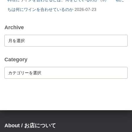
ちは何にワインを合わせているのか
2026-07-23
Archive
A
r
c
h
Category
i
C
v
a
e
t
e
g
o
r
y
About / お店について