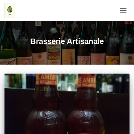
ナ
ビ
ゲ
ー
シ
Brasserie Artisanale
ョ
ン
を
切
り
替
え