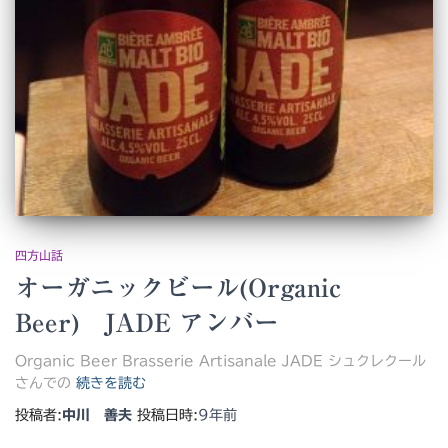
四方山話
オーガニックビール(Organic
Beer) JADE アンバー
Organic Beer Brasserie Artisanale JADE シュクレクール
さんでの
続きを読む
投稿者:
中川 善夫
投稿日時:
9年
前