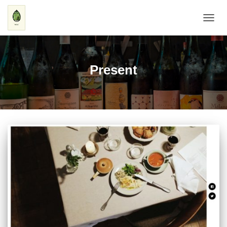
ナ
ビ
ゲ
ー
シ
Present
ョ
ン
を
切
り
替
え