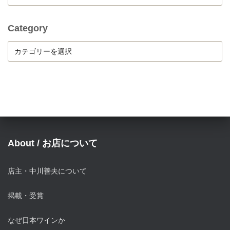
r
c
h
Category
i
C
v
a
e
t
e
g
o
r
y
About / お店について
店主・中川善夫について
掲載・受賞
なぜ日本ワインか