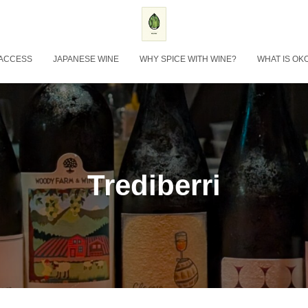
ACCESS
JAPANESE WINE
WHY SPICE WITH WINE?
WHAT IS OK
Trediberri