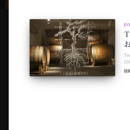
EV
T
T
ロの
投