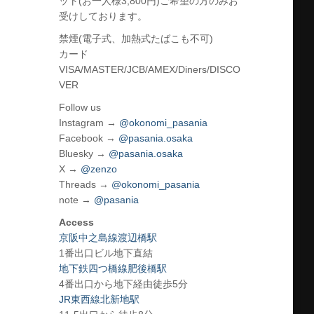
ット(お一人様3,800円)ご希望の方のみお
受けしております。
禁煙(電子式、加熱式たばこも不可)
カード
VISA/MASTER/JCB/AMEX/Diners/DISCO
VER
Follow us
Instagram →
@okonomi_pasania
Facebook →
@pasania.osaka
Bluesky →
@pasania.osaka
X →
@zenzo
Threads →
@okonomi_pasania
note →
@pasania
Access
京阪中之島線渡辺橋駅
1番出口ビル地下直結
地下鉄四つ橋線肥後橋駅
4番出口から地下経由徒歩5分
JR東西線北新地駅