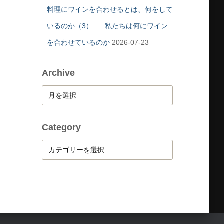
料理にワインを合わせるとは、何をして
いるのか（3）── 私たちは何にワイン
を合わせているのか
2026-07-23
Archive
A
r
c
h
Category
i
C
v
a
e
t
e
g
o
r
y