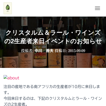
ナ
ビ
ゲ
ー
シ
クリスタルム＆ラール・ワインズ
ョ
ン
の2生産者来日イベントのお知らせ
を
切
投稿者:
中川 善夫
投稿日:
2015-09-09
り
替
え
注目の産地である南アフリカの生産者が10月に来日しま
す。
今回来日するのは、下記のクリスタルムとラール・ワイン
ズの2生産者。