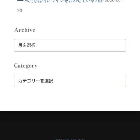
── 私たちは何にワインを合わせているのか
2026-07-
23
Archive
A
r
c
h
Category
i
v
C
e
a
t
e
g
o
r
y