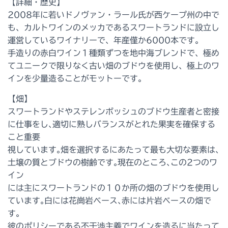
【詳細・歴史】
2008年に若いドノヴァン・ラール氏が西ケープ州の中で
も、カルトワインのメッカであるスワートランドに設立し
運営しているワイナリーで、年産僅か6000本です。
手造りの赤白ワイン１種類ずつを地中海ブレンドで、極め
てユニークで限りなく古い畑のブドウを使用し、極上のワ
インを少量造ることがモットーです。
【畑】
スワートランドやステレンボッシュのブドウ生産者と密接
に仕事をし､適切に熟しバランスがとれた果実を確保する
こと重要
視しています｡畑を選択するにあたって最も大切な要素は､
土壌の質とブドウの樹齢です｡現在のところ､この2つのワ
イン
には主にスワートランドの１０か所の畑のブドウを使用し
ています｡白には花崗岩ベース､赤には片岩ベースの畑で
す。
彼のポリシーである不干渉主義でワインを造るに当たって