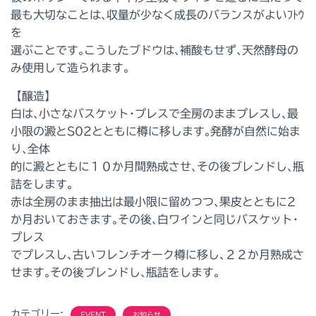
最も大切なことは､収量が少なく成長のバランスがよいﾌﾄｳ
を
選ぶことです｡こうしたブドウは､補酸もせず､天然酵母の
み使用して造られます。
【醸造】
白は､小さなバスケット･プレスで全房のままプレスし､最
小限の澱とS02とともに樽に移します｡発酵が自然に始ま
り､全体
的に澱とともに１０か月間熟成させ､その後ブレンドし､瓶
詰をします。
赤は全房のまま抽出は最小限に留めつつ､果皮とともに2
か月おいておきます｡その後､白ワインと同じバスケット･
プレス
でプレスし､古いフレンチオーク樽に移し､２２か月熟成さ
せます｡その後ブレンドし､瓶詰をします。
カテゴリー:
EVENT
お知らせ