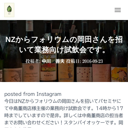
ナ
ビ
ゲ
ー
シ
NZからフォリウムの岡田さんを招
ョ
ン
いて業務向け試飲会です。
を
切
投稿者:
中川 善夫
投稿日:
2016-09-23
り
替
え
posted from Instagram
今日はNZからフォリウムの岡田さんを招いてパセミヤに
て中島董商店様主催の業務向け試飲会です。14時から17
時までしていますので是非。詳しくは中島董商店の担当者
までお問い合わせください！スタンバイオッケーです。岡