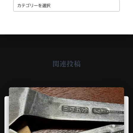
v
C
e
a
t
e
g
o
r
y
関連投稿