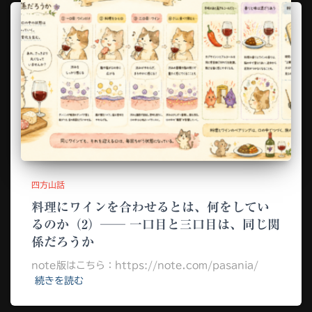
四方山話
料理にワインを合わせるとは、何をしてい
るのか（2）── 一口目と三口目は、同じ関
係だろうか
note版はこちら：https://note.com/pasania/
続きを読む