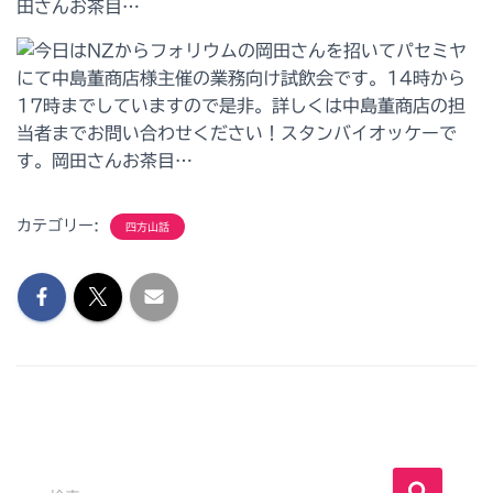
田さんお茶目…
カテゴリー:
四方山話
検