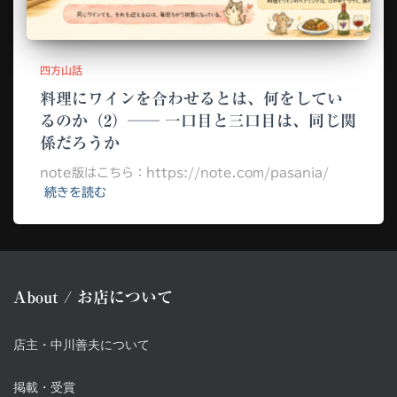
四方山話
料理にワインを合わせるとは、何をしてい
るのか（2）── 一口目と三口目は、同じ関
係だろうか
note版はこちら：https://note.com/pasania/
続きを読む
About / お店について
店主・中川善夫について
掲載・受賞