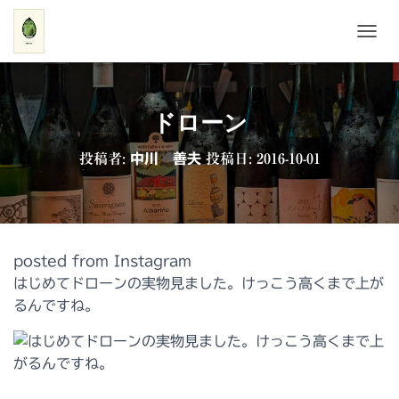
ナ
ビ
ゲ
ー
シ
ドローン
ョ
ン
投稿者:
中川 善夫
投稿日:
2016-10-01
を
切
り
替
え
posted from Instagram
はじめてドローンの実物見ました。けっこう高くまで上が
るんですね。