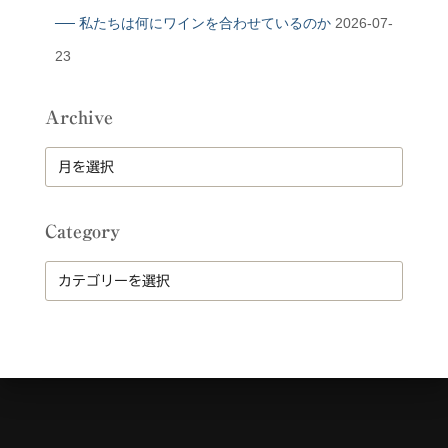
── 私たちは何にワインを合わせているのか
2026-07-
23
Archive
A
r
c
h
Category
i
v
C
e
a
t
e
g
o
r
y