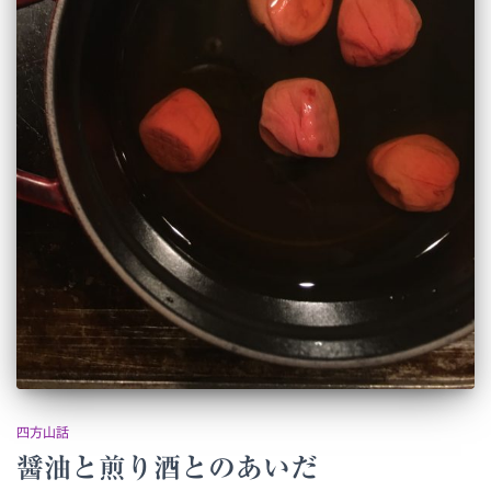
四方山話
醤油と煎り酒とのあいだ