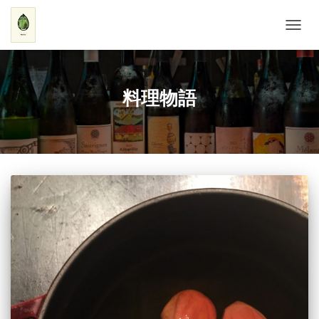
ナ
ビ
ゲ
ー
シ
料理物語
ョ
ン
を
切
り
替
え