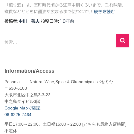
「煎り酒」は、室町時代頃から江戸中期くらいまで、垂れ味噌、
煮貫などとともに醤油が広まるまで使われてい
続きを読む
投稿者:
中川 善夫
投稿日時:
10年
前
検
検索…
索
:
Information/Access
Pasania - Natural Wine,Spice & Okonomiyaki パセミヤ
〒530-6103
大阪市北区中之島3-3-23
中之島ダイビル3階
Google Mapで確認
06-6225-7464
平日17:00～22:00、土日祝15:00～22:00 [どちらも最終入店時間]
不定休