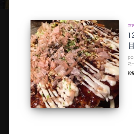
四
1
p
た
投