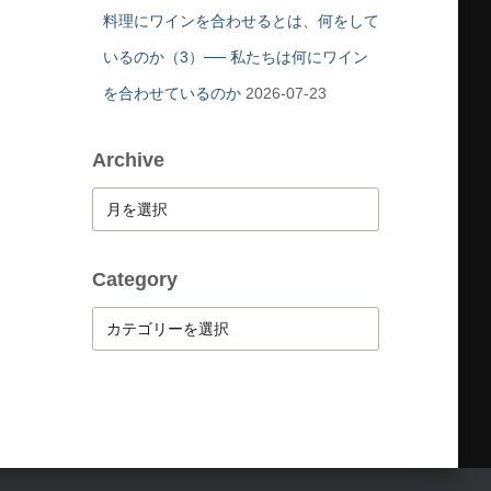
料理にワインを合わせるとは、何をして
いるのか（3）── 私たちは何にワイン
を合わせているのか
2026-07-23
Archive
A
r
c
h
Category
i
C
v
a
e
t
e
g
o
r
y