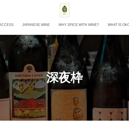
ACCESS
JAPANESE WINE
WHY SPICE WITH WINE?
WHAT IS OK
深夜枠