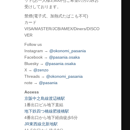
ット(お一人様3,800円)ご希望の方のみお
受けしております。
禁煙(電子式、加熱式たばこも不可)
カード
VISA/MASTER/JCB/AMEX/Diners/DISCO
VER
Follow us
Instagram →
@okonomi_pasania
Facebook →
@pasania.osaka
Bluesky →
@pasania.osaka
X →
@zenzo
Threads →
@okonomi_pasania
note →
@pasania
Access
京阪中之島線渡辺橋駅
1番出口ビル地下直結
地下鉄四つ橋線肥後橋駅
4番出口から地下経由徒歩5分
JR東西線北新地駅