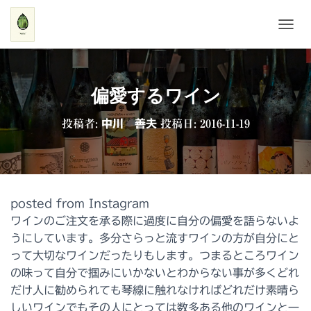
ナ
ビ
ゲ
ー
シ
偏愛するワイン
ョ
ン
投稿者:
中川 善夫
投稿日:
2016-11-19
を
切
り
替
え
posted from Instagram
ワインのご注文を承る際に過度に自分の偏愛を語らないよ
うにしています。多分さらっと流すワインの方が自分にと
って大切なワインだったりもします。つまるところワイン
の味って自分で掴みにいかないとわからない事が多くどれ
だけ人に勧められても琴線に触れなければどれだけ素晴ら
しいワインでもその人にとっては数多ある他のワインと一