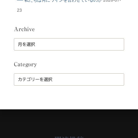
── 私たちは何にワインを合わせているのか
2026-07-
23
Archive
A
r
c
h
Category
i
v
C
e
a
t
e
g
o
r
y