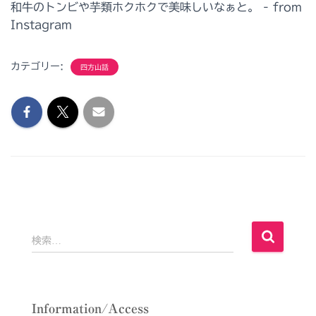
カテゴリー:
四方山話
検
検索…
索
:
Information/Access