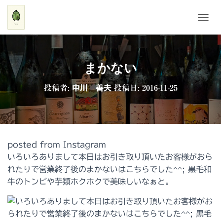
ナ
ビ
ゲ
ー
シ
まかない
ョ
ン
投稿者:
中川 善夫
投稿日:
2016-11-25
を
切
り
替
え
posted from Instagram
いろいろありまして本日はお引き取り頂いたお客様がおら
れたりで営業終了後のまかないはこちらでした^^; 黒毛和
牛のトンビや芋類ホクホクで美味しいなぁと。