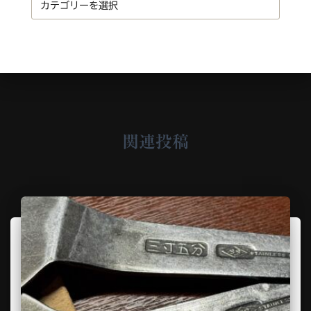
e
a
t
e
g
o
r
y
関連投稿