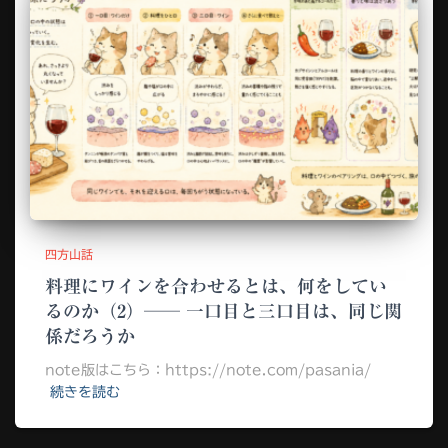
四方山話
料理にワインを合わせるとは、何をしてい
るのか（2）── 一口目と三口目は、同じ関
係だろうか
note版はこちら：https://note.com/pasania/
続きを読む