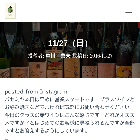
ナ
ビ
ゲ
ー
シ
11/27（日）
ョ
ン
投稿者:
中川 善夫
投稿日:
2016-11-27
を
切
り
替
え
posted from Instagram
パセミヤ本日は早めに営業スタートです！グラスワインと
お好み焼きなどでよければ気軽にお問い合わせください！
今日のグラスの赤ワインはこんな感じです！どれがオスス
メですか？とはじめてのお客様に尋ねられるんですが全部
ですとお答えするようにしています。