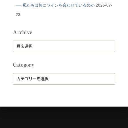
── 私たちは何にワインを合わせているのか
2026-07-
23
Archive
A
r
c
h
Category
i
v
C
e
a
t
e
g
o
r
y