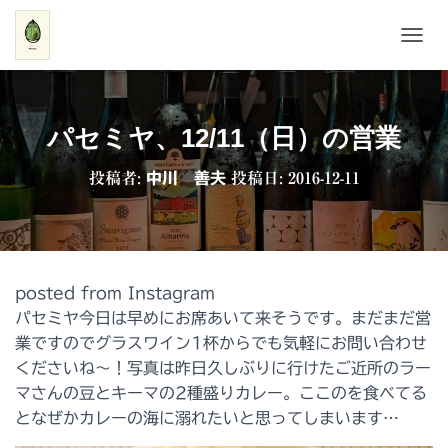
ナ
ビ
ゲ
ー
シ
パセミヤ、12/11（日）の営業
ョ
ン
投稿者:
中川 善夫
投稿日:
2016-12-11
を
切
り
替
え
posted from Instagram
パセミヤ今日は早めにお席あいて来そうです。まだまだ営
業ですのでグラスワイン1杯からでも気軽にお問い合わせ
くださいね〜！写真は昨日久しぶりに行けたご近所のラー
マさんの豆とキーマの2種盛りカレー。ここのを食べてる
となぜかカレーの海に溺れたいと思ってしまいます…