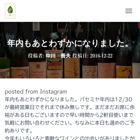
ナ
ビ
ゲ
ー
シ
年内もあとわずかになりました。
ョ
ン
投稿者:
中川 善夫
投稿日:
2016-12-22
を
切
り
替
え
posted from Instagram
年内もあとわずかになりました。パセミヤ年内は12/30
が最終営業日でそれまで休み無しです。まだまだお席に余
裕がある日もございますので早い時間から2軒目使いまで
気軽にお問い合わせください。ちなみに本日も遅めのご予
約ありです。
今年もいろいろと素敵なワインとの出会いがありましたが