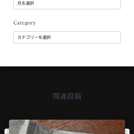
A
r
c
h
Category
i
v
C
e
a
t
e
g
o
r
y
関連投稿