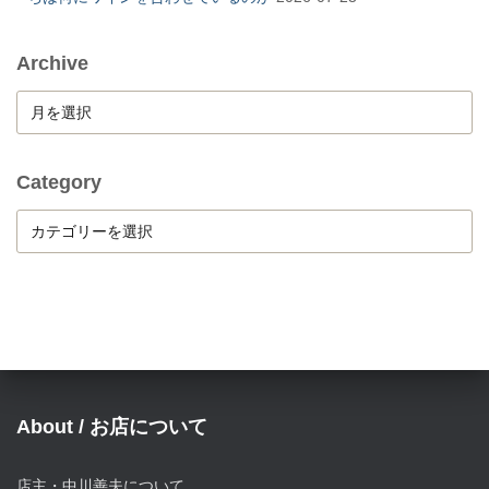
Archive
A
r
c
h
Category
i
C
v
a
e
t
e
g
o
r
y
About / お店について
店主・中川善夫について