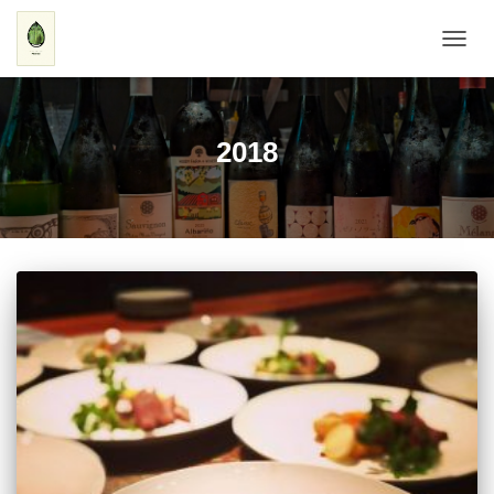
ナ
ビ
ゲ
ー
シ
2018
ョ
ン
を
切
り
替
え