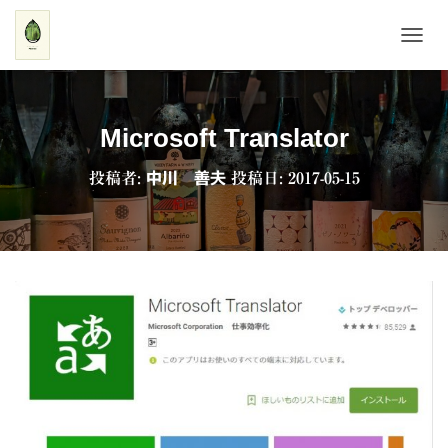
ナ
ビ
ゲ
ー
シ
Microsoft Translator
ョ
ン
投稿者:
中川 善夫
投稿日:
2017-05-15
を
切
り
替
え