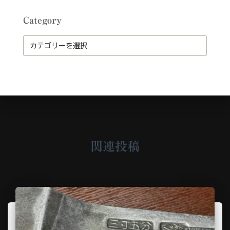
c
h
Category
i
v
C
e
a
t
e
g
o
r
y
関連投稿