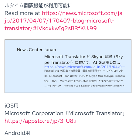
ルタイム翻訳機能が利用可能に
Read more at
https://news.microsoft.com/ja-
jp/2017/04/07/170407-blog-microsoft-
translator/#lVkdxkwIg2sBRfKU.99
News Center Japan
Microsoft Translator と Skype 翻訳（Sky
pe Translator）において、AI を活用した...
https://news.microsoft.com/ja-jp/2017/04/07/170407-blog-microsoft-translator/#sm.0000cu86fqzsjcppy9x15g7y4bjcj
Posted by: 榊原 彰（執行役員 最高技術責任者） ― マイクロソフト
は、Microsoft Translator アプリや Skype 翻訳（Skype Transla
tor） など、 Microsoft Translator を活用したすべてのアプリとサ
ービスにおいて、日本語をテキスト翻訳および音声翻訳の双方が可能な 1
0 番目のサポート言語として追加します。この新機能により、日本を訪れ
る観光客、そして、観光やビジネスで海外を旅行する日本の人々にとっ
て、言語の壁を取り除く総合的なサービスとソリューションが提供されま
iOS用
す。
Microsoft Corporation「Microsoft Translator」
https://appsto.re/jp/3–U8.i
Android用