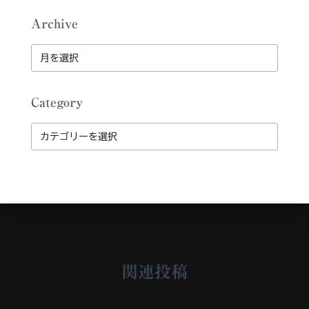
Archive
A
r
c
h
Category
i
v
C
e
a
t
e
g
o
r
y
関連投稿