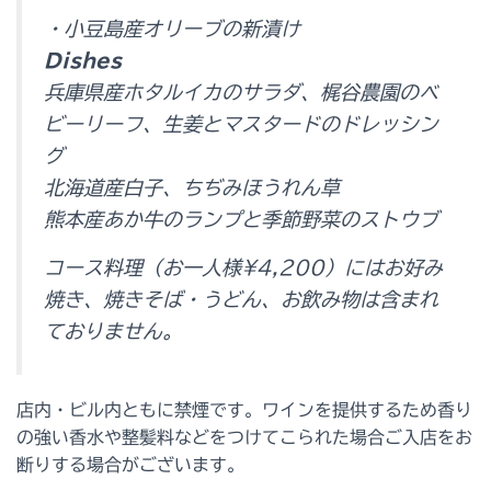
・小豆島産オリーブの新漬け
Dishes
兵庫県産ホタルイカのサラダ、梶谷農園のベ
ビーリーフ、生姜とマスタードのドレッシン
グ
北海道産白子、ちぢみほうれん草
熊本産あか牛のランプと季節野菜のストウブ
コース料理（お一人様¥4,200）にはお好み
焼き、焼きそば・うどん、お飲み物は含まれ
ておりません。
店内・ビル内ともに禁煙です。ワインを提供するため香り
の強い香水や整髪料などをつけてこられた場合ご入店をお
断りする場合がございます。