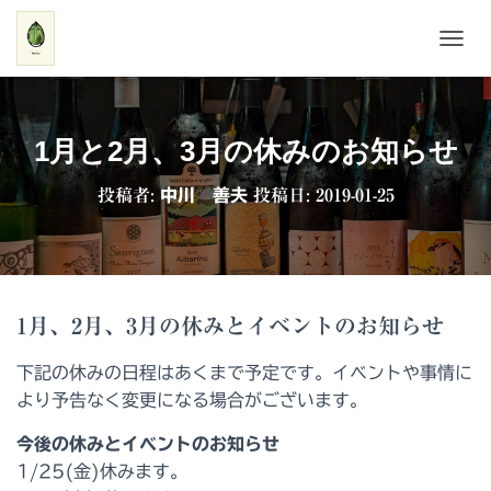
ナ
ビ
ゲ
ー
シ
1月と2月、3月の休みのお知らせ
ョ
ン
投稿者:
中川 善夫
投稿日:
2019-01-25
を
切
り
替
え
1月、2月、3月の休みとイベントのお知らせ
下記の休みの日程はあくまで予定です。イベントや事情に
より予告なく変更になる場合がございます。
今後の休みとイベントのお知らせ
1/25(金)休みます。