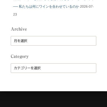
── 私たちは何にワインを合わせているのか
2026-07-
23
Archive
A
r
c
h
Category
i
v
C
e
a
t
e
g
o
r
y