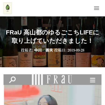
ナ
ビ
ゲ
ー
シ
FRaU 高山都のゆるごこちLIFEに
ョ
ン
取り上げていただきました！
を
切
投稿者:
中川 善夫
投稿日:
2019-09-28
り
替
え