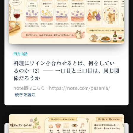
四方山話
料理にワインを合わせるとは、何をしてい
るのか（2）── 一口目と三口目は、同じ関
係だろうか
note版はこちら：https://note.com/pasania/
続きを読む