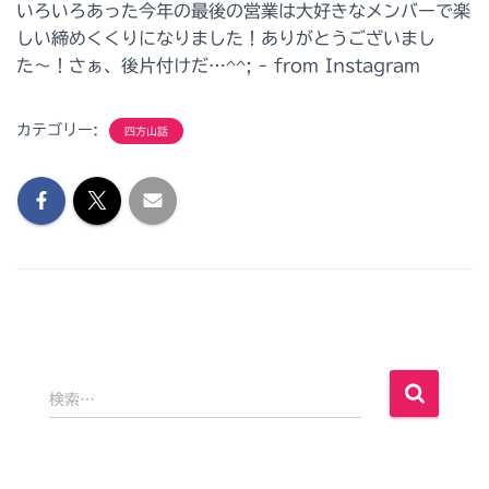
カテゴリー:
四方山話
検
検索…
索
: