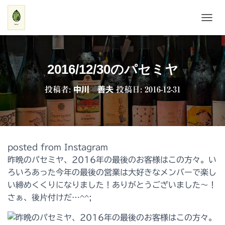
ナ
ビ
ゲ
ー
シ
2016/12/30のパセミヤ
ョ
ン
投稿者:
中川 善夫
投稿日:
2016-12-31
を
切
り
替
え
posted from Instagram
昨晩のパセミヤ、2016年の最後のお客様はこの方々。い
ろいろあった今年の最後の営業は大好きなメンバーで楽し
い締めくくりになりました！ありがとうございました〜！
さぁ、後片付けだ…^^;